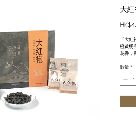
大紅
HK$4
「大紅
橙黃明
花香，
細品慢
數量
*
的韻味