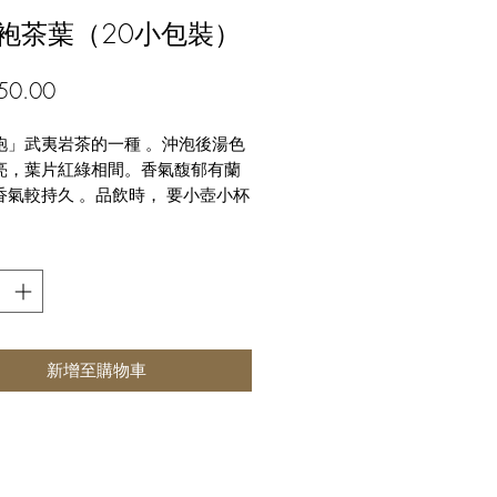
袍茶葉（20小包裝）
價
50.00
格
袍」武夷岩茶的一種 。沖泡後湯色
亮，葉片紅綠相間。香氣馥郁有蘭
香氣較持久 。品飲時， 要小壺小杯
飲，才能真正品嘗到「岩茶之顛」
。
新增至購物車