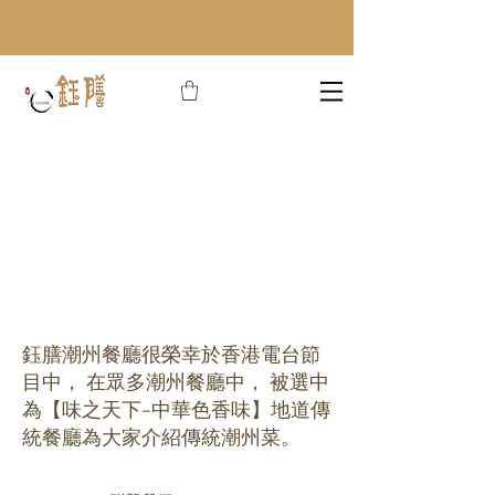
鈺膳潮州餐廳很榮幸於香港電台節
目中， 在眾多潮州餐廳中， 被選中
為【味之天下-中華色香味】地道傳
統餐廳為大家介紹傳統潮州菜。