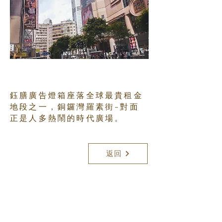
鈺膳廣告燈箱座落全球最貴租金
地段之一，銅鑼灣羅素街-對面
正是人多熱鬧的時代廣場。
返回