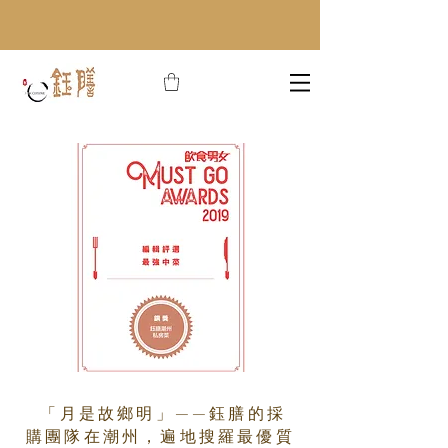
「月是故鄉明」——鈺膳的採
購團隊在潮州，遍地搜羅最優質