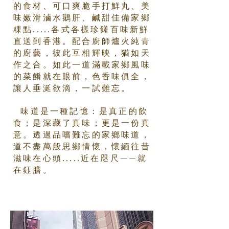
的食材、可口爽脆手打鮮丸、美
味嫩滑
滷水鵝肝、鹹甜佳備家鄉
粿點.....各式各樣珍饈百味新鮮
直送到香港。配合廚師爐火純青
的廚藝，彼此
互相輝映，猶如天
作之合。
如此一道滿載家鄉風味
的菜餚就在眼前，色香味俱全，
讓人垂涎欲滴，一試難忘。
味道是一種記憶：是真正的飲
食；是深藏了真味；更是一份真
意。
透過品嚐難忘的家鄉味道，
道不盡萬般思鄉情懷，懷緬往昔
滋味在心頭.....近在咫尺——就
在鈺膳。