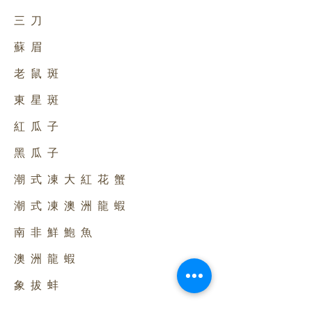
三刀
蘇眉
老鼠斑
東星斑
紅瓜子
黑瓜子
潮式凍大紅花蟹
潮式凍澳洲龍蝦
南非鮮鮑魚
澳洲龍蝦
象拔蚌
蟶子皇