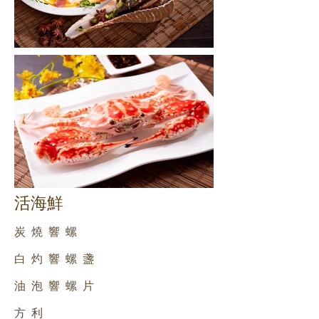
活海鮮
炭燒響螺
白灼響螺盞
油泡響螺片
方利