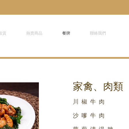
租賃
熱賣商品
餐牌
聯絡我們
家禽、肉類
川椒牛肉
沙嗲牛肉
蘿蔔清湯腩