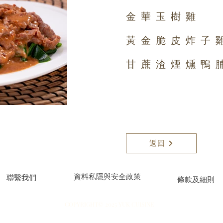
金華玉樹雞
黃金脆皮炸子
甘蔗渣煙燻鴨
返回
資料私隱與安全政策
聯繫我們
條款及細則
COPYRIGHT© 2025 YUK CUISINE