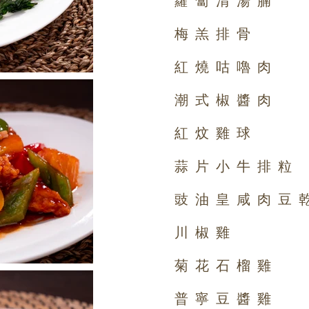
梅羔排骨
紅燒咕嚕肉
潮式椒醬肉
紅炆雞球
蒜片小牛排粒
豉油皇咸肉豆
川椒雞
菊花石榴雞
普寧豆醬雞